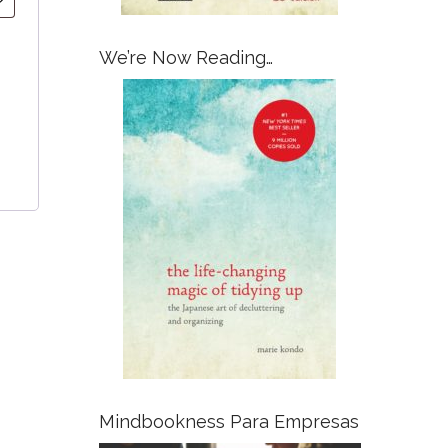
We’re Now Reading…
Mindbookness Para Empresas