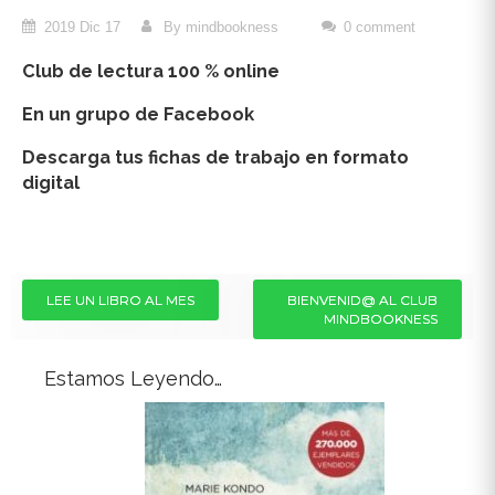
2019 Dic 17
By mindbookness
0 comment
Club de lectura 100 % online
En un grupo de Facebook
Descarga tus fichas de trabajo en formato
digital
Navegación
LEE UN LIBRO AL MES
BIENVENID@ AL CLUB
MINDBOOKNESS
de
entradas
Estamos Leyendo…